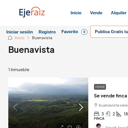
Inicio
Vende
Alquiler
Favorito
Publica Gratis t
Iniciar sesión
Registro
0
Inicio
Buenavista
Buenavista
1 Inmueble
VENDE
buenavista vere
3
2
1
FINCA
Yaneth Arias