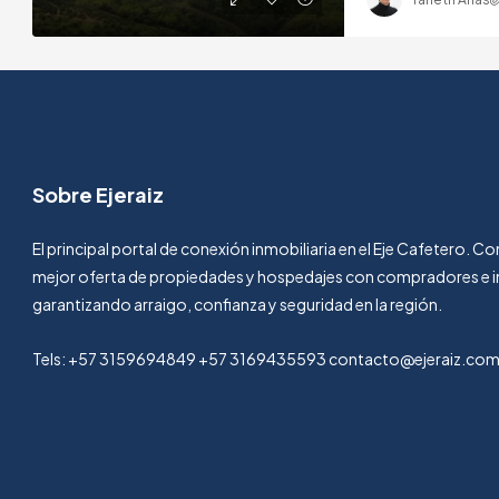
Sobre Ejeraiz
El principal portal de conexión inmobiliaria en el Eje Cafetero. 
mejor oferta de propiedades y hospedajes con compradores e i
garantizando arraigo, confianza y seguridad en la región.
Tels: +57 3159694849 +57 3169435593 contacto@ejeraiz.co