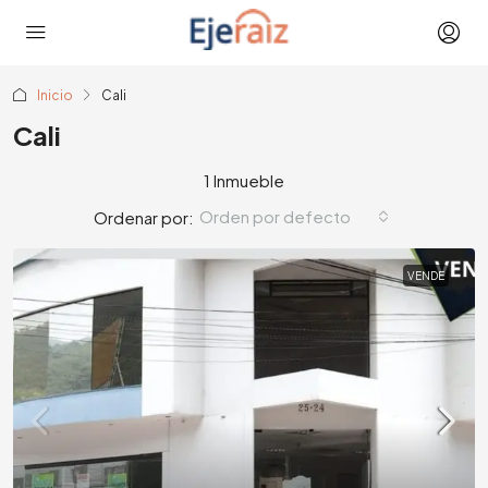
Inicio
Cali
Cali
1 Inmueble
Orden por defecto
Ordenar por:
VENDE