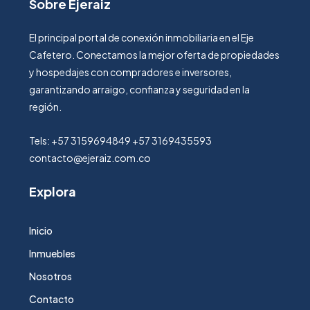
Sobre Ejeraiz
El principal portal de conexión inmobiliaria en el Eje
Cafetero. Conectamos la mejor oferta de propiedades
y hospedajes con compradores e inversores,
garantizando arraigo, confianza y seguridad en la
región.
Tels: +57 3159694849 +57 3169435593
contacto@ejeraiz.com.co
Explora
Inicio
Inmuebles
Nosotros
Contacto