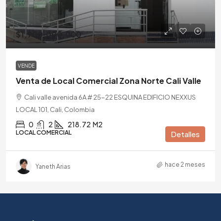
$1,900,000,000
VENDE
Venta de Local Comercial Zona Norte Cali Valle
Cali valle avenida 6A # 25-22 ESQUINA EDIFICIO NEXXUS
LOCAL 101, Cali, Colombia
0
2
218.72
M2
LOCAL COMERCIAL
Detalles
hace 2 meses
Yaneth Arias