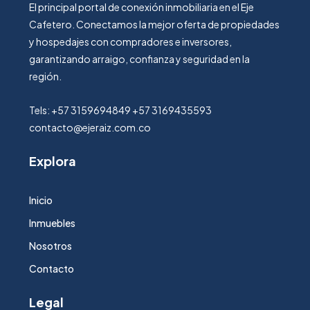
El principal portal de conexión inmobiliaria en el Eje
Cafetero. Conectamos la mejor oferta de propiedades
y hospedajes con compradores e inversores,
garantizando arraigo, confianza y seguridad en la
región.
Tels: +57 3159694849 +57 3169435593
contacto@ejeraiz.com.co
Explora
Inicio
Inmuebles
Nosotros
Contacto
Legal