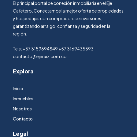
El principal portal de conexión inmobiliaria en el Eje
Cafetero. Conectamos la mejor oferta de propiedades
y hospedajes con compradores e inversores,
garantizando arraigo, confianza y seguridad en la
región.
Tels: +57 3159694849 +57 3169435593
contacto@ejeraiz.com.co
Explora
Inicio
Inmuebles
Nosotros
Contacto
Legal