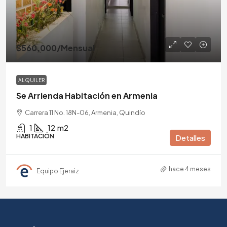
$560,000
/Mensual
ALQUILER
Se Arrienda Habitación en Armenia
Carrera 11 No. 18N-06, Armenia, Quindío
1
12
m2
HABITACIÓN
Detalles
hace 4 meses
Equipo Ejeraiz