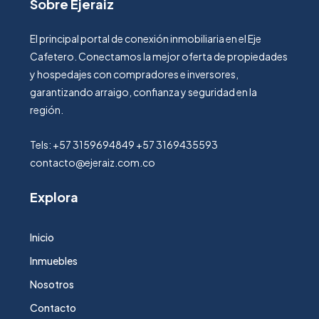
Sobre Ejeraiz
El principal portal de conexión inmobiliaria en el Eje
Cafetero. Conectamos la mejor oferta de propiedades
y hospedajes con compradores e inversores,
garantizando arraigo, confianza y seguridad en la
región.
Tels: +57 3159694849 +57 3169435593
contacto@ejeraiz.com.co
Explora
Inicio
Inmuebles
Nosotros
Contacto