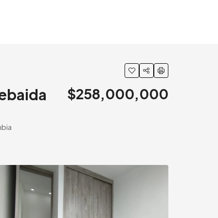
Tebaida
$258,000,000
mbia