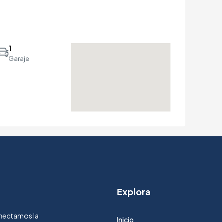
1
Garaje
Explora
Conectamos la
Inicio