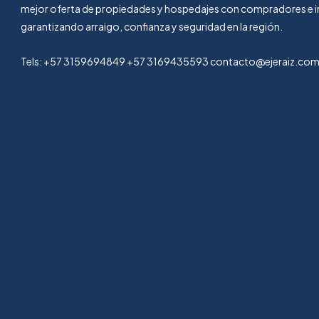
mejor oferta de propiedades y hospedajes con compradores e i
garantizando arraigo, confianza y seguridad en la región.
Tels: +57 3159694849 +57 3169435593 contacto@ejeraiz.co