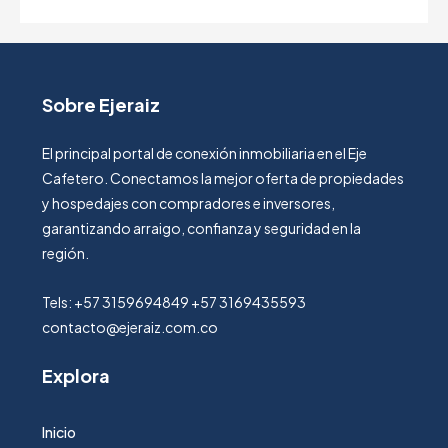
Sobre Ejeraiz
El principal portal de conexión inmobiliaria en el Eje
Cafetero. Conectamos la mejor oferta de propiedades
y hospedajes con compradores e inversores,
garantizando arraigo, confianza y seguridad en la
región.
Tels: +57 3159694849 +57 3169435593
contacto@ejeraiz.com.co
Explora
Inicio