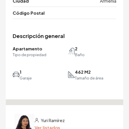
Ciudad
Armenia
Código Postal
Descripción general
Apartamento
2
Tipo de propiedad
Baño
1
462 M2
Garaje
Tamaño de área
Yuri Ramírez
Ver listados