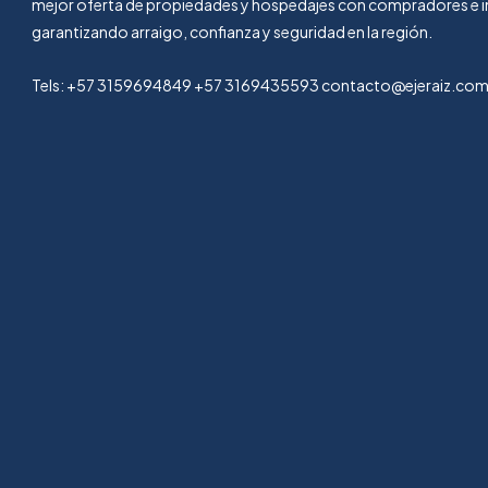
mejor oferta de propiedades y hospedajes con compradores e i
garantizando arraigo, confianza y seguridad en la región.
Tels: +57 3159694849 +57 3169435593 contacto@ejeraiz.co