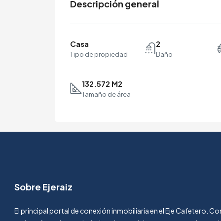
Descripción general
Casa
2
Tipo de propiedad
Baño
132.572 M2
Tamaño de área
Sobre Ejeraiz
El principal portal de conexión inmobiliaria en el Eje Cafetero. 