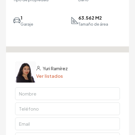
1
63.562 M2
Garaje
Tamaño de área
Yuri Ramírez
Ver listados