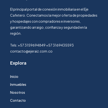
El principal portal de conexión inmobiliaria en el Eje
Cafetero. Conectamos la mejor oferta de propiedades
y hospedajes con compradores e inversores,
garantizando arraigo, confianza y seguridad en la
región.
Tels: +57 3159694849 +57 3169435593
contacto@ejeraiz.com.co
Explora
Inicio
Inmuebles
Nosotros
Contacto