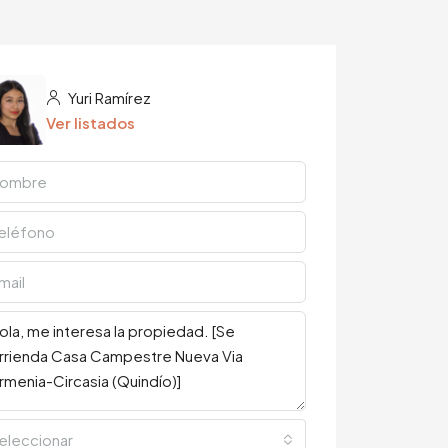
Yuri Ramírez
Ver listados
eleccionar