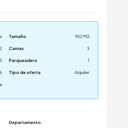
s
Tamaño
952 M2
2
Camas
3
3
Parqueadero
1
6
Tipo de oferta
Alquiler
a
Departamento