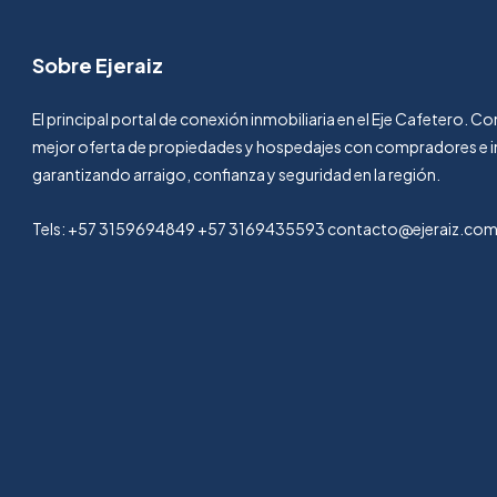
Sobre Ejeraiz
El principal portal de conexión inmobiliaria en el Eje Cafetero. 
mejor oferta de propiedades y hospedajes con compradores e i
garantizando arraigo, confianza y seguridad en la región.
Tels: +57 3159694849 +57 3169435593 contacto@ejeraiz.co