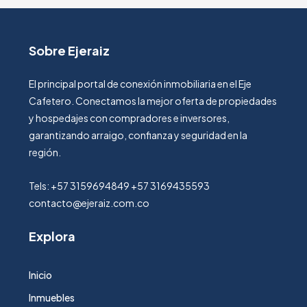
Sobre Ejeraiz
El principal portal de conexión inmobiliaria en el Eje
Cafetero. Conectamos la mejor oferta de propiedades
y hospedajes con compradores e inversores,
garantizando arraigo, confianza y seguridad en la
región.
Tels: +57 3159694849 +57 3169435593
contacto@ejeraiz.com.co
Explora
Inicio
Inmuebles