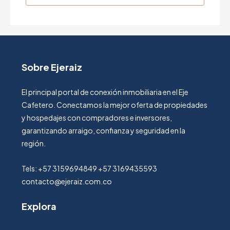
Sobre Ejeraiz
El principal portal de conexión inmobiliaria en el Eje
Cafetero. Conectamos la mejor oferta de propiedades
y hospedajes con compradores e inversores,
garantizando arraigo, confianza y seguridad en la
región.
Tels: +57 3159694849 +57 3169435593
contacto@ejeraiz.com.co
Explora