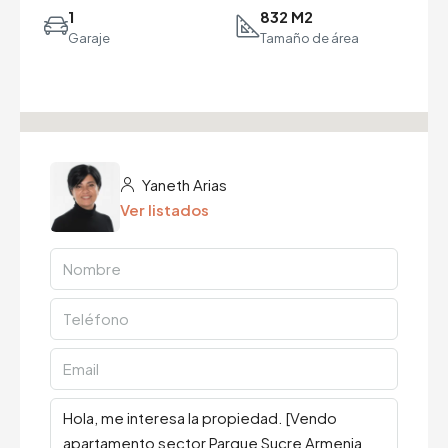
1
832 M2
Garaje
Tamaño de área
Yaneth Arias
Ver listados