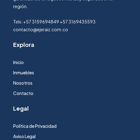
región.
Tels: +57 3159694849 +57 3169435593
contacto@ejeraiz.com.co
Explora
Inicio
Inmuebles
Nosotros
Contacto
Legal
Política de Privacidad
Aviso Legal