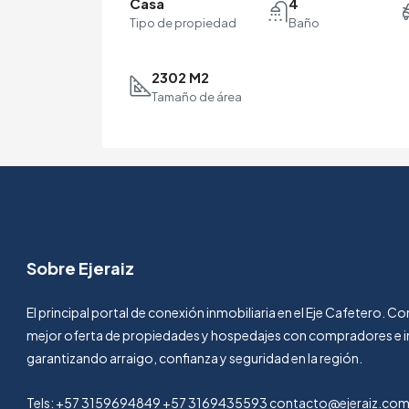
Casa
4
Tipo de propiedad
Baño
2302 M2
Tamaño de área
Sobre Ejeraiz
El principal portal de conexión inmobiliaria en el Eje Cafetero. 
mejor oferta de propiedades y hospedajes con compradores e i
garantizando arraigo, confianza y seguridad en la región.
Tels: +57 3159694849 +57 3169435593 contacto@ejeraiz.co