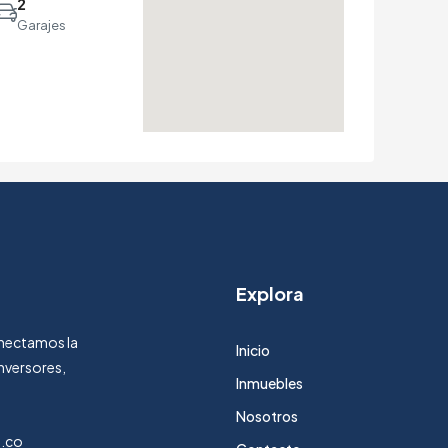
2
Garajes
Explora
Conectamos la
Inicio
nversores,
Inmuebles
Nosotros
m.co