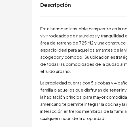
Descripción
Este hermoso inmueble campestre es la op
vivir rodeados de naturaleza y tranquilidad 
área de terreno de 725 M2 y una construcc
espacio ideal para aquellos amantes de la vi
acogedor y cómodo. Su ubicación estratégi
de todas las comodidades de la ciudad al 
el ruido urbano.
La propiedad cuenta con 5 alcobas y 4 baño
familia o aquellos que disfrutan de tener i
la habitación principal para mayor comodida
americano te permite integrar la cocina y la s
interacción entre los miembros de la famili
cualquier rincón de la propiedad.