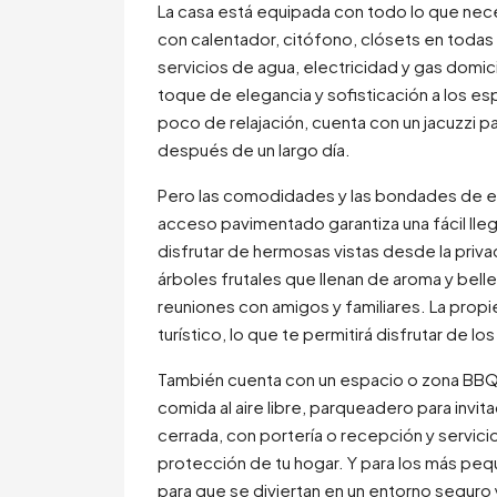
La casa está equipada con todo lo que nece
con calentador, citófono, clósets en todas 
servicios de agua, electricidad y gas domici
toque de elegancia y sofisticación a los es
poco de relajación, cuenta con un jacuzzi p
después de un largo día.
Pero las comodidades y las bondades de est
acceso pavimentado garantiza una fácil llega
disfrutar de hermosas vistas desde la privac
árboles frutales que llenan de aroma y belle
reuniones con amigos y familiares. La prop
turístico, lo que te permitirá disfrutar de los
También cuenta con un espacio o zona BBQ 
comida al aire libre, parqueadero para invi
cerrada, con portería o recepción y servicio 
protección de tu hogar. Y para los más peque
para que se diviertan en un entorno seguro