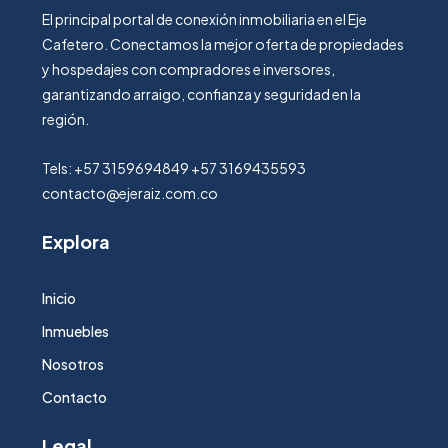
El principal portal de conexión inmobiliaria en el Eje
Cafetero. Conectamos la mejor oferta de propiedades
y hospedajes con compradores e inversores,
garantizando arraigo, confianza y seguridad en la
región.
Tels: +57 3159694849 +57 3169435593
contacto@ejeraiz.com.co
Explora
Inicio
Inmuebles
Nosotros
Contacto
Legal