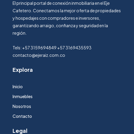
El principal portal de conexión inmobiliaria en el Eje
Cafetero. Conectamos la mejor oferta de propiedades
y hospedajes con compradores e inversores,
garantizando arraigo, confianza y seguridad en la
región.
Tels: +57 3159694849 +57 3169435593
contacto@ejeraiz.com.co
Explora
Inicio
Inmuebles
Nosotros
Contacto
Legal