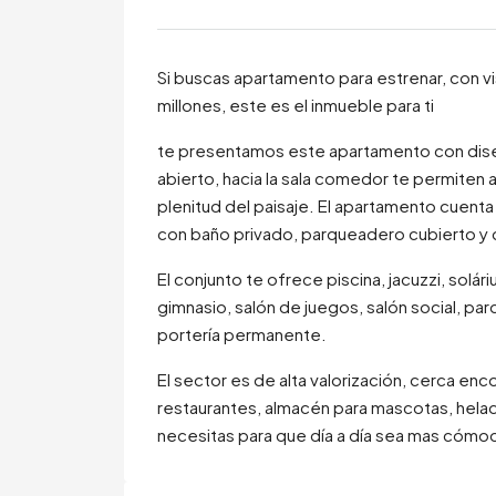
Si buscas apartamento para estrenar, con v
millones, este es el inmueble para ti
te presentamos este apartamento con dise
abierto, hacia la sala comedor te permiten a
plenitud del paisaje. El apartamento cuenta 
con baño privado, parqueadero cubierto y
El conjunto te ofrece piscina, jacuzzi, solá
gimnasio, salón de juegos, salón social, par
portería permanente.
El sector es de alta valorización, cerca e
restaurantes, almacén para mascotas, helade
necesitas para que día a día sea mas cómodo