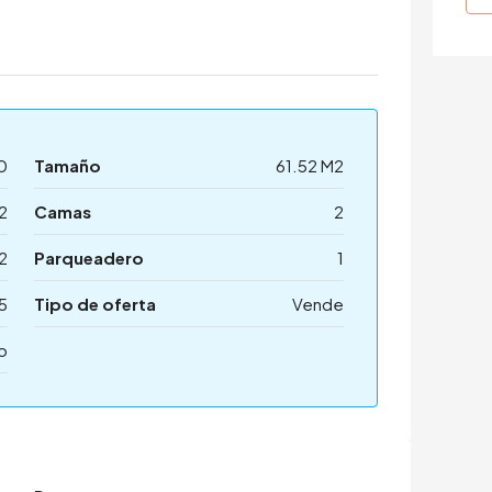
0
Tamaño
61.52 M2
2
Camas
2
2
Parqueadero
1
5
Tipo de oferta
Vende
o