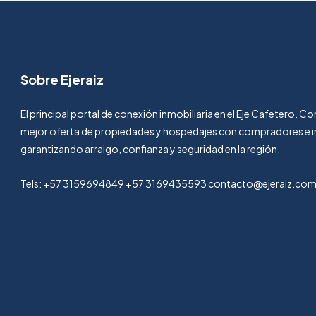
Sobre Ejeraiz
El principal portal de conexión inmobiliaria en el Eje Cafetero. 
mejor oferta de propiedades y hospedajes con compradores e i
garantizando arraigo, confianza y seguridad en la región.
Tels: +57 3159694849 +57 3169435593 contacto@ejeraiz.co