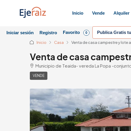
Inicio
Vende
Alquiler
Favorito
Publica Gratis t
Iniciar sesión
Registro
0
Inicio
Casa
Venta de casa campestre y lote 
Venta de casa campestr
Municipio de Teaida- vereda La Popa -conjunto 
VENDE