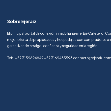
Sobre Ejeraiz
El principal portal de conexión inmobiliaria en el Eje Cafetero. 
mejor oferta de propiedades y hospedajes con compradores e i
garantizando arraigo, confianza y seguridad en la región.
Tels: +57 3159694849 +57 3169435593 contacto@ejeraiz.co