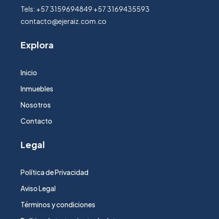
Tels: +57 3159694849 +57 3169435593
contacto@ejeraiz.com.co
Explora
Inicio
Inmuebles
Nosotros
Contacto
Legal
Política de Privacidad
Aviso Legal
Términos y condiciones